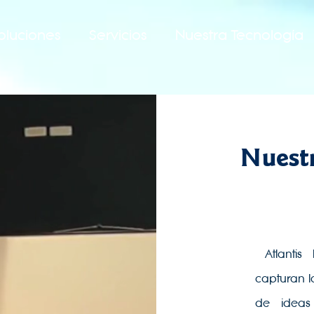
oluciones
Servicios
Nuestra Tecnología
Nuestr
​
Atlanti
capturan l
de ideas