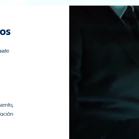
os
siste
ento,
tación