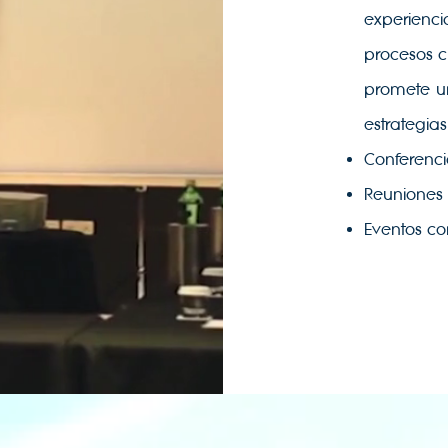
experien
procesos c
promete un
estrategia
Conferenci
Reuniones
Eventos co