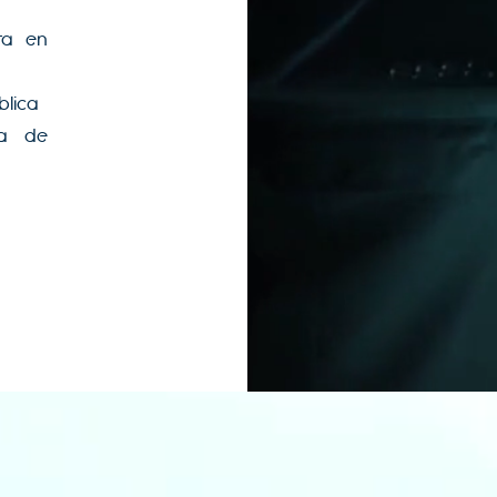
ta en
blica
ga de